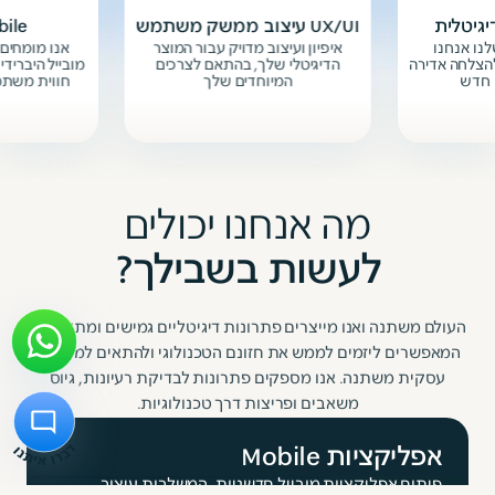
יגיטלית
עיצוב ממשק משתמש UX/UI
פיתוח 
נו אנחנו
איפיון ועיצוב מדויק עבור המוצר
אנו מומחים
הצלחה אדירה
הדיגיטלי שלך, בהתאם לצרכים
מובייל היבריד
המיוחדים שלך
חווית משתמש
מה אנחנו יכולים
לעשות בשבילך?
העולם משתנה ואנו מייצרים פתרונות דיגיטליים גמישים ומתקדמים
המאפשרים ליזמים לממש את חזונם הטכנולוגי ולהתאים למציאות
עסקית משתנה. אנו מספקים פתרונות לבדיקת רעיונות, גיוס
משאבים ופריצות דרך טכנולוגיות.
אפליקציות Mobile
פיתוח אפליקציות מובייל חדשניות, המשלבות עיצוב